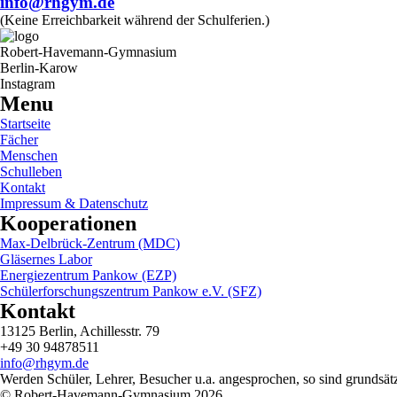
info@rhgym.de
(Keine Erreichbarkeit während der Schulferien.)
Robert-Havemann-Gymnasium
Berlin-Karow
Instagram
Menu
Startseite
Fächer
Menschen
Schulleben
Kontakt
Impressum & Datenschutz
Kooperationen
Max-Delbrück-Zentrum (MDC)
Gläsernes Labor
Energiezentrum Pankow (EZP)
Schülerforschungszentrum Pankow e.V. (SFZ)
Kontakt
13125 Berlin, Achillesstr. 79
+49 30 94878511
info@rhgym.de
Werden Schüler, Lehrer, Besucher u.a. angesprochen, so sind grundsätzl
© Robert-Havemann-Gymnasium 2026