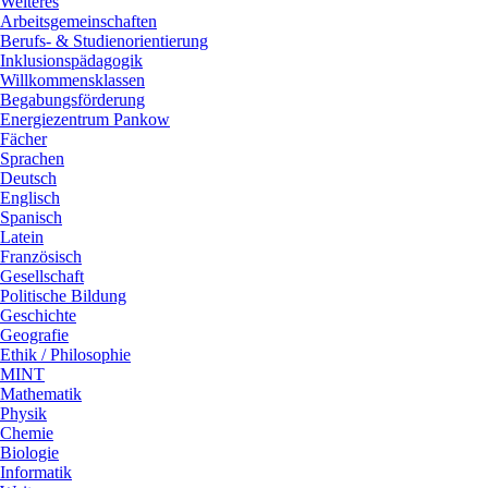
Weiteres
Arbeitsgemeinschaften
Berufs- & Studienorientierung
Inklusionspädagogik
Willkommensklassen
Begabungsförderung
Energiezentrum Pankow
Fächer
Sprachen
Deutsch
Englisch
Spanisch
Latein
Französisch
Gesellschaft
Politische Bildung
Geschichte
Geografie
Ethik / Philosophie
MINT
Mathematik
Physik
Chemie
Biologie
Informatik