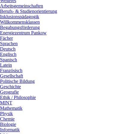
Weiteres
Arbeitsgemeinschaften
Berufs- & Studienorientierung
Inklusionspädagogik
Willkommensklassen
Begabungsförderung
Energiezentrum Pankow
Fächer
Sprachen
Deutsch
Englisch
Spanisch
Latein
Französisch
Gesellschaft
Politische Bildung
Geschichte
Geografie
Ethik / Philosophie
MINT
Mathematik
Physik
Chemie
Biologie
Informatik