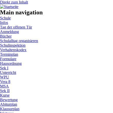
Direkt zum Inhalt
Main navigation
Schule
Infos
Tag der offenen Tür
Anmeldung
Bücher
Schulalltag organisieren
Schulinspektion
Verhaltenskodex
Terminplan
Formulare
Hausordnung
Sek I
Unterricht
WPU
Vera 8
MSA
Sek II
Kurse
Bewertung
Abiturplan
Klausurplan