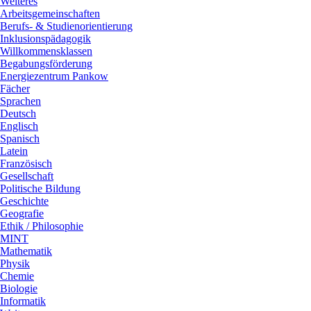
Weiteres
Arbeitsgemeinschaften
Berufs- & Studienorientierung
Inklusionspädagogik
Willkommensklassen
Begabungsförderung
Energiezentrum Pankow
Fächer
Sprachen
Deutsch
Englisch
Spanisch
Latein
Französisch
Gesellschaft
Politische Bildung
Geschichte
Geografie
Ethik / Philosophie
MINT
Mathematik
Physik
Chemie
Biologie
Informatik