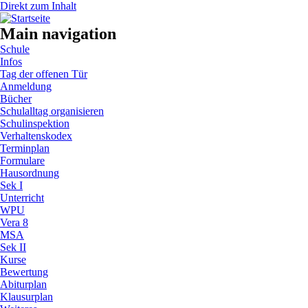
Direkt zum Inhalt
Main navigation
Schule
Infos
Tag der offenen Tür
Anmeldung
Bücher
Schulalltag organisieren
Schulinspektion
Verhaltenskodex
Terminplan
Formulare
Hausordnung
Sek I
Unterricht
WPU
Vera 8
MSA
Sek II
Kurse
Bewertung
Abiturplan
Klausurplan