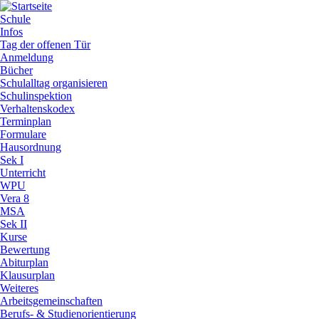
Direkt
zum
Main
Schule
Inhalt
Infos
navigation
Tag der offenen Tür
Anmeldung
Bücher
Schulalltag organisieren
Schulinspektion
Verhaltenskodex
Terminplan
Formulare
Hausordnung
Sek I
Unterricht
WPU
Vera 8
MSA
Sek II
Kurse
Bewertung
Abiturplan
Klausurplan
Weiteres
Arbeitsgemeinschaften
Berufs- & Studienorientierung