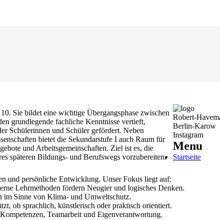
10. Sie bildet eine wichtige Übergangsphase zwischen
Robert-Havem
en grundlegende fachliche Kenntnisse vertieft,
Berlin-Karow
er Schülerinnen und Schüler gefördert. Neben
Instagram
enschaften bietet die Sekundarstufe I auch Raum für
Menu
gebote und Arbeitsgemeinschaften. Ziel ist es, die
es späteren Bildungs- und Berufswegs vorzubereiten.
Startseite
nen und persönliche Entwicklung. Unser Fokus liegt auf:
rne Lehrmethoden fördern Neugier und logisches Denken.
ln im Sinne von Klima- und Umweltschutz.
zt, ob sprachlich, künstlerisch oder praktisch orientiert.
e Kompetenzen, Teamarbeit und Eigenverantwortung.