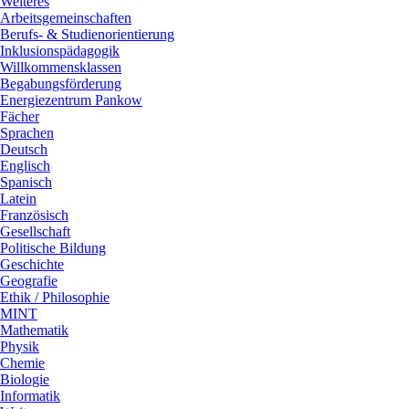
Weiteres
Arbeitsgemeinschaften
Berufs- & Studienorientierung
Inklusionspädagogik
Willkommensklassen
Begabungsförderung
Energiezentrum Pankow
Fächer
Sprachen
Deutsch
Englisch
Spanisch
Latein
Französisch
Gesellschaft
Politische Bildung
Geschichte
Geografie
Ethik / Philosophie
MINT
Mathematik
Physik
Chemie
Biologie
Informatik