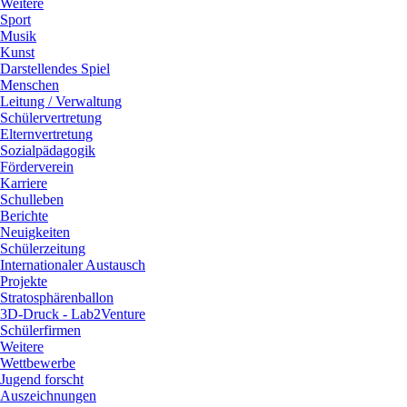
Weitere
Sport
Musik
Kunst
Darstellendes Spiel
Menschen
Leitung / Verwaltung
Schülervertretung
Elternvertretung
Sozialpädagogik
Förderverein
Karriere
Schulleben
Berichte
Neuigkeiten
Schülerzeitung
Internationaler Austausch
Projekte
Stratosphärenballon
3D-Druck - Lab2Venture
Schülerfirmen
Weitere
Wettbewerbe
Jugend forscht
Auszeichnungen