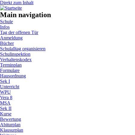
Direkt zum Inhalt
Main navigation
Schule
Infos
Tag der offenen Tür
Anmeldung
Bücher
Schulalltag organisieren
Schulinspektion
Verhaltenskodex
Terminplan
Formulare
Hausordnung
Sek I
Unterricht
WPU
Vera 8
MSA
Sek II
Kurse
Bewertung
Abiturplan
Klausurplan