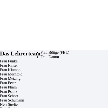
bedeutet nicht nur, Worte
zu verstehen, sondern
auch eine neue Welt zu
entdecken.“
Das Lehrerteam
Frau Böttge (FBL)
Frau Damm
Frau Funke
Frau Kaiser
Frau Klumpp
Frau Mechtold
Frau Metzing
Frau Peter
Frau Pham
Frau Psiorz
Frau Schorr
Frau Schumann
Herr Streiter