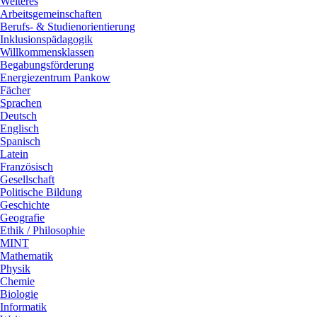
Weiteres
Arbeitsgemeinschaften
Berufs- & Studienorientierung
Inklusionspädagogik
Willkommensklassen
Begabungsförderung
Energiezentrum Pankow
Fächer
Sprachen
Deutsch
Englisch
Spanisch
Latein
Französisch
Gesellschaft
Politische Bildung
Geschichte
Geografie
Ethik / Philosophie
MINT
Mathematik
Physik
Chemie
Biologie
Informatik