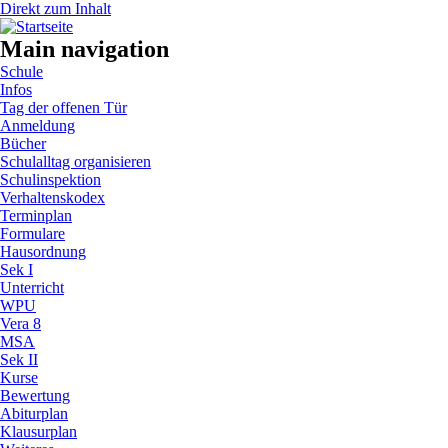
Direkt zum Inhalt
Main navigation
Schule
Infos
Tag der offenen Tür
Anmeldung
Bücher
Schulalltag organisieren
Schulinspektion
Verhaltenskodex
Terminplan
Formulare
Hausordnung
Sek I
Unterricht
WPU
Vera 8
MSA
Sek II
Kurse
Bewertung
Abiturplan
Klausurplan