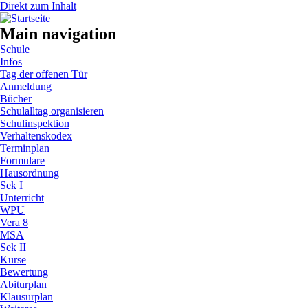
Direkt zum Inhalt
Main navigation
Schule
Infos
Tag der offenen Tür
Anmeldung
Bücher
Schulalltag organisieren
Schulinspektion
Verhaltenskodex
Terminplan
Formulare
Hausordnung
Sek I
Unterricht
WPU
Vera 8
MSA
Sek II
Kurse
Bewertung
Abiturplan
Klausurplan