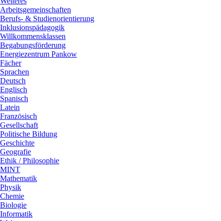
Weiteres
Arbeitsgemeinschaften
Berufs- & Studienorientierung
Inklusionspädagogik
Willkommensklassen
Begabungsförderung
Energiezentrum Pankow
Fächer
Sprachen
Deutsch
Englisch
Spanisch
Latein
Französisch
Gesellschaft
Politische Bildung
Geschichte
Geografie
Ethik / Philosophie
MINT
Mathematik
Physik
Chemie
Biologie
Informatik